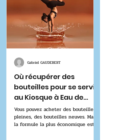
Gabriel GAUDEBERT
Où récupérer des
bouteilles pour se servir
au Kiosque à Eau de
PAU-LONS ?
Vous pouvez acheter des bouteilles
pleines, des bouteilles neuves. Mais
la formule la plus économique est le
kit vendu par Kiosques à...